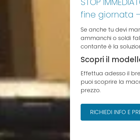
STOP IMMEDIAT
fine giornata 
Se anche tu devi man
ammanchi o soldi fals
contante è la soluzion
Scopri il modell
Effettua adesso il 
puoi scoprire la macc
prezzo.
RICHIEDI INFO E P