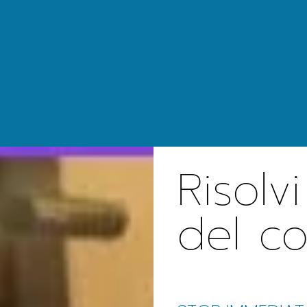
Risolv
del c