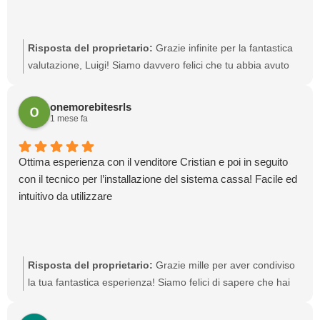
Risposta del proprietario:
Grazie infinite per la fantastica
valutazione, Luigi! Siamo davvero felici che tu abbia avuto
un'esperienza positiva con noi. Non esitare a contattarci
ogni volta che hai bisogno di assistenza.
onemorebitesrls
1 mese fa
Ottima esperienza con il venditore Cristian e poi in seguito
con il tecnico per l’installazione del sistema cassa! Facile ed
intuitivo da utilizzare
Risposta del proprietario:
Grazie mille per aver condiviso
la tua fantastica esperienza! Siamo felici di sapere che hai
trovato il nostro sistema facile e intuitivo da usare. Saremo
sempre qui per supportarti in caso di bisogno.