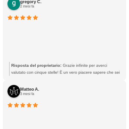
gregory C.
2 mesi fa
Risposta del proprietario:
Grazie infinite per averci
valutato con cinque stelle! È un vero piacere sapere che sei
soddisfatto del tuo incontro con i nostri sistemi. Siamo
sempre pronti per assisterti quando ne avrai bisogno.
Matteo A.
3 mesi fa