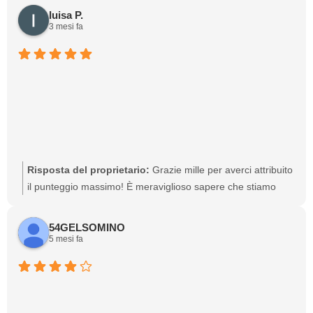
informazioni, siamo sempre qui per aiutarti.
luisa P.
3 mesi fa
Risposta del proprietario:
Grazie mille per averci attribuito
il punteggio massimo! È meraviglioso sapere che stiamo
soddisfacendo le tue aspettative. Se c'è qualcos'altro che
possiamo fare per te, non esitare a contattarci.
54GELSOMINO
5 mesi fa