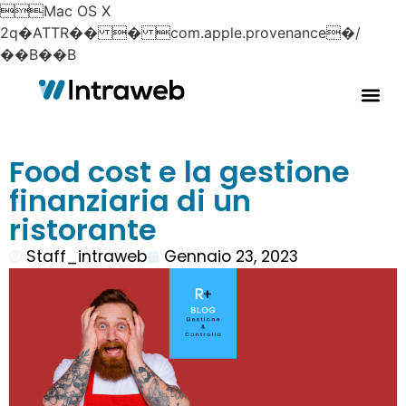
Mac OS X 
2q�ATTR�� � com.apple.provenance�/
��B��B
Food cost e la gestione
finanziaria di un
ristorante
Staff_intraweb
Gennaio 23, 2023