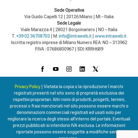
Sede Operativa
Via Guido Capelli 12 | 20126 Milano | MI – Italia
Sede Legale
Viale Marazza 4 | 28021 Borgomanero | NO – Italia
T.
+39 02 36708703
| M.
info@intraweb.it
|
www.intraweb.it
Iscritta registro imprese di Milano Numero REA: NO – 313962
P.IVA : 07686800967 | SDI: KRRH6B9
Privacy Policy
| Vietata la copia o la riproduzione I marchi
registrati presenti nel sito sono di proprietà esclusiva dei
rispettivi proprietari. Altri nomi di prodotti, progetti, termini,
processi o frasi menzionati nel sito possono essere marchi o
denominazioni commerciali registrati ed usati solo per
migliorare la ricerca degli stessi all’interno del portale. Eventuali
prezzi pubblicati si intendono IVA esclusa. Le informazioni
riportate possono essere soggette a modifiche senza