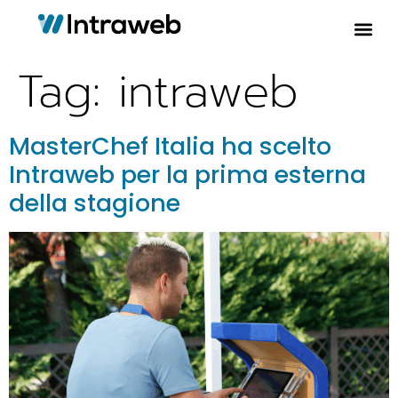
Tag:
intraweb
MasterChef Italia ha scelto
Intraweb per la prima esterna
della stagione