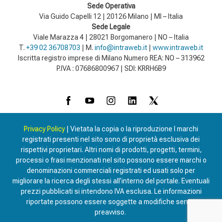
Sede Operativa
Via Guido Capelli 12 | 20126 Milano | MI – Italia
Sede Legale
Viale Marazza 4 | 28021 Borgomanero | NO – Italia
T.
+39 02 36708703
| M.
info@intraweb.it
|
www.intraweb.it
Iscritta registro imprese di Milano Numero REA: NO – 313962
P.IVA : 07686800967 | SDI: KRRH6B9
Privacy Policy
| Vietata la copia o la riproduzione I marchi
registrati presenti nel sito sono di proprietà esclusiva dei
rispettivi proprietari. Altri nomi di prodotti, progetti, termini,
processi o frasi menzionati nel sito possono essere marchi o
denominazioni commerciali registrati ed usati solo per
migliorare la ricerca degli stessi all’interno del portale. Eventuali
prezzi pubblicati si intendono IVA esclusa. Le informazioni
riportate possono essere soggette a modifiche senza
preavviso.