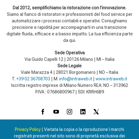
Dal 2012, semplifichiamo la ristorazione con l’innovazione.
Siamo al fianco di ristoratori e professionisti del food service per
automatizzare i processi contabili e operativi. Coniughiamo
precisione e rapidità per accompagnarti in una transizione
digitale fluida, efficace e a basso impatto. La tua efficienza parte
da qui.
Sede Operativa
Via Guido Capelli 12 | 20126 Milano | MI – Italia
Sede Legale
Viale Marazza 4 | 28021 Borgomanero | NO – Italia
T.
+39 02 36708703
| M.
info@intraweb.it
|
www.intraweb.it
Iscritta registro imprese di Milano Numero REA: NO – 313962
P.IVA : 07686800967 | SDI: KRRH6B9
Privacy Policy
| Vietata la copia o la riproduzione I marchi
registrati presenti nel sito sono di proprietà esclusiva dei