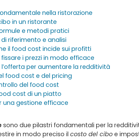
 fondamentale nella ristorazione
ibo in un ristorante
formule e metodi pratici
di riferimento e analisi
 il food cost incide sui profitti
r fissare i prezzi in modo efficace
l’offerta per aumentare la redditività
el food cost e del pricing
ntrollo del food cost
ood cost di un piatto
er una gestione efficace
e
sono due pilastri fondamentali per la redditivi
Gestire in modo preciso il
costo del cibo
e impos