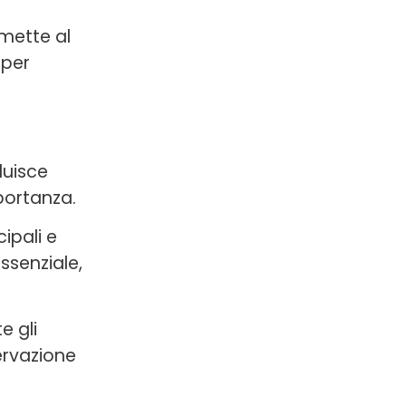
mette al
 per
luisce
portanza.
ipali e
ssenziale,
e gli
servazione