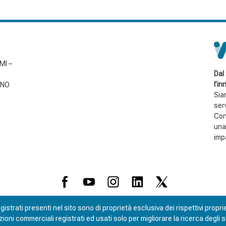
 MI –
Dal
l’i
 NO
Siam
ser
Con
una
impa
istrati presenti nel sito sono di proprietà esclusiva dei rispettivi propriet
 commerciali registrati ed usati solo per migliorare la ricerca degli stes