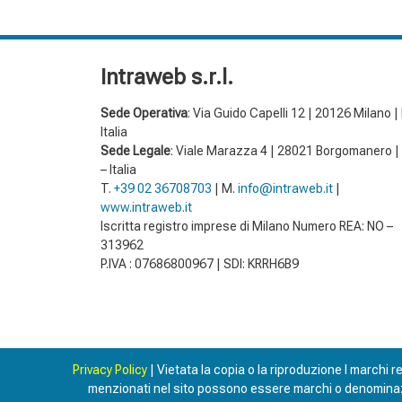
Intraweb s.r.l.
Sede Operativa
: Via Guido Capelli 12 | 20126 Milano |
Italia
Sede Legale
: Viale Marazza 4 | 28021 Borgomanero |
– Italia
T.
+39 02 36708703
| M.
info@intraweb.it
|
www.intraweb.it
Iscritta registro imprese di Milano Numero REA: NO –
313962
P.IVA : 07686800967 | SDI: KRRH6B9
Privacy Policy
| Vietata la copia o la riproduzione I marchi reg
menzionati nel sito possono essere marchi o denominazioni